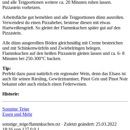
und alle Teigportionen weitere ca. 20 Minuten ruhen lassen.
Pizzastein vorheizen.
Arbeitsfläche gut bemehlen und alle Teigportionen dünn ausrollen.
Verwendest du einen Pizzaheber, bestreue diesen mit etwas
Hartweißengrieß. So gleitet der Flammkuchen später gut auf den
Pizzastein.
Alle dünn ausgerollten Böden gleichmäßig mit Creme bestreichen
und mit Schinkenwürfeln und Zwiebelringen belegen.
Flammkuchen auf den heißen Pizzastein gleiten lassen und ca. 6- 8
Minuten bei 250-300°C backen.
Tip:
Perfekt dazu passt natürlich ein regionaler Wein, denn das Elsass ist
auch für seinen Riesling, Gewürztraminer, Pinot Gris und Pinot Noir
bekannt oder auch einfach einen Federweisen.
Historie:
Sonstige Teige
Essen und Mehr
sonstige_teige/flammkuchen.txt
· Zuletzt geändert:
25.03.2022
18:16
von
127.0.0.1