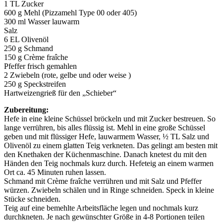
1 TL Zucker
600 g Mehl (Pizzamehl Type 00 oder 405)
300 ml Wasser lauwarm
Salz
6 EL Olivenöl
250 g Schmand
150 g Crème fraîche
Pfeffer frisch gemahlen
2 Zwiebeln (rote, gelbe und oder weise )
250 g Speckstreifen
Hartweizengrieß für den „Schieber“
Zubereitung:
Hefe in eine kleine Schüssel bröckeln und mit Zucker bestreuen. So
lange verrühren, bis alles flüssig ist. Mehl in eine große Schüssel
geben und mit flüssiger Hefe, lauwarmem Wasser, ½ TL Salz und
Olivenöl zu einem glatten Teig verkneten. Das gelingt am besten mit
den Knethaken der Küchenmaschine. Danach knetest du mit den
Händen den Teig nochmals kurz durch. Hefeteig an einem warmen
Ort ca. 45 Minuten ruhen lassen.
Schmand mit Crème fraîche verrühren und mit Salz und Pfeffer
würzen. Zwiebeln schälen und in Ringe schneiden. Speck in kleine
Stücke schneiden.
Teig auf eine bemehlte Arbeitsfläche legen und nochmals kurz
durchkneten. Je nach gewünschter Größe in 4-8 Portionen teilen