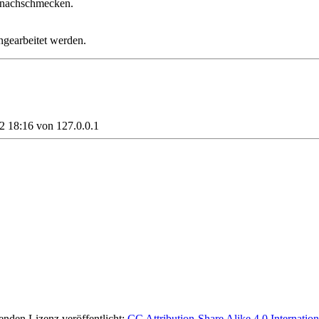
d nachschmecken.
ngearbeitet werden.
2 18:16
von
127.0.0.1
lgenden Lizenz veröffentlicht:
CC Attribution-Share Alike 4.0 Internation