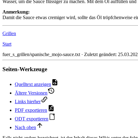
Wasser, um die Sauce flüssiger zu machen. Mit dem Öl auffüllen un
Anmerkung:
Damit die Sauce etwas cremiger wird, sollte das Öl tröpfchenweise ei
Grillen
Start
fuer_s_grillen/spanische_mojo-sauce.txt
· Zuletzt geändert:
25.03.202
Seiten-Werkzeuge
Quelltext anzeigen
Ältere Versionen
Links hierher
PDF exportieren
ODT exportieren
Nach oben
Falls nicht anders bezeichnet, ist der Inhalt dieses Wikis unter der fo