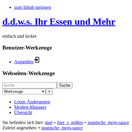
zum Inhalt springen
d.d.w.s. Ihr Essen und Mehr
einfach und lecker
Benutzer-Werkzeuge
Anmelden
Webseiten-Werkzeuge
Suche
>
Letzte Änderungen
Medien-Manager
Übersicht
Sie befinden sich hier:
start
»
fuer_s_grillen
»
spanische_mojo-sauce
Zuletzt angesehen:
•
spanische_mojo-sauce