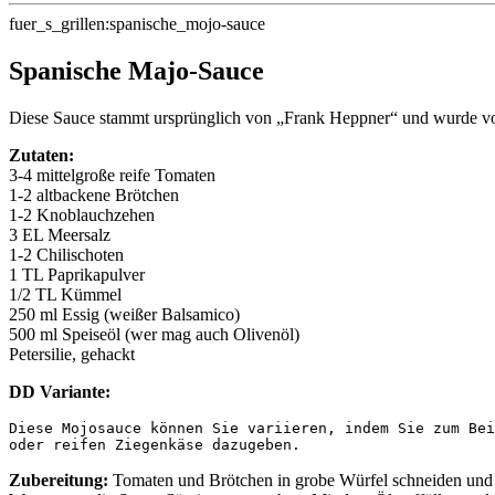
fuer_s_grillen:spanische_mojo-sauce
Spanische Majo-Sauce
Diese Sauce stammt ursprünglich von „Frank Heppner“ und wurde vo
Zutaten:
3-4 mittelgroße reife Tomaten
1-2 altbackene Brötchen
1-2 Knoblauchzehen
3 EL Meersalz
1-2 Chilischoten
1 TL Paprikapulver
1/2 TL Kümmel
250 ml Essig (weißer Balsamico)
500 ml Speiseöl (wer mag auch Olivenöl)
Petersilie, gehackt
DD Variante:
Diese Mojosauce können Sie variieren, indem Sie zum Bei
oder reifen Ziegenkäse dazugeben. 
Zubereitung:
Tomaten und Brötchen in grobe Würfel schneiden und in